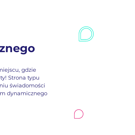
a
cznego
miejscu, gdzie
ty! Strona typu
eniu świadomości
nizm dynamicznego