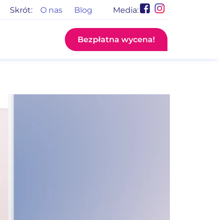
Skrót:
O nas
Blog
Media:
Bezpłatna wycena!