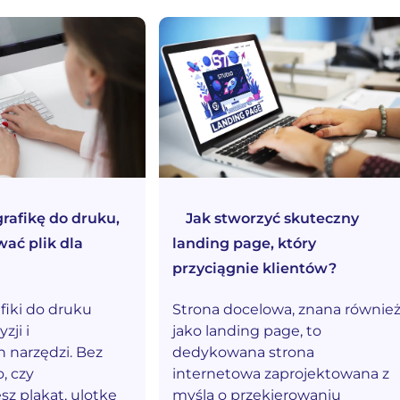
grafikę do druku,
Jak stworzyć skuteczny
wać plik dla
landing page, który
przyciągnie klientów?
fiki do druku
Strona docelowa, znana równie
ji i
jako landing page, to
 narzędzi. Bez
dedykowana strona
, czy
internetowa zaprojektowana z
z plakat, ulotkę
myślą o przekierowaniu