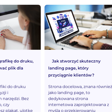
grafikę do druku,
Jak stworzyć skuteczny
wać plik dla
landing page, który
przyciągnie klientów?
fiki do druku
Strona docelowa, znana równie
ji i
jako landing page, to
 narzędzi. Bez
dedykowana strona
, czy
internetowa zaprojektowana z
z plakat, ulotkę
myślą o przekierowaniu