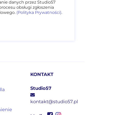
nie danych przez Studio57
procesu obsługi zgłoszenia
dlowego.
(Polityka Prywatności)
.
KONTAKT
Studio57
dla
kontakt@studio57.pl
mienie