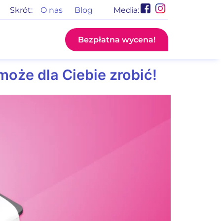
Skrót:
O nas
Blog
Media:
Bezpłatna wycena!
może dla Ciebie zrobić!