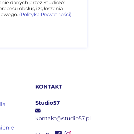
nie danych przez Studio57
procesu obsługi zgłoszenia
dlowego.
(Polityka Prywatności)
.
KONTAKT
Studio57
dla
kontakt@studio57.pl
mienie